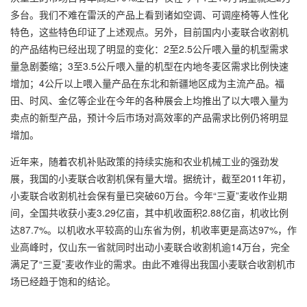
多台。我们不难在雷沃的产品上看到诸如空调、可调座椅等人性化
特色，这些特色印证了上述观点。另外，目前国内小麦联合收割机
的产品结构已经出现了明显的变化：2至2.5公斤喂入量的机型需求
量急剧萎缩；3至3.5公斤喂入量的机型在内地冬麦区需求比例快速
增加；4公斤以上喂入量产品在东北和新疆地区成为主流产品。福
田、时风、金亿等企业在今年的各种展会上均推出了以大喂入量为
卖点的新型产品，预计今后市场对高效率的产品需求比例仍将明显
增加。
近年来，随着农机补贴政策的持续实施和农业机械工业的强劲发
展，我国的小麦联合收割机保有量大增。据统计，截至2011年初，
小麦联合收割机社会保有量已突破60万台。今年“三夏”麦收作业期
间，全国共收获小麦3.29亿亩，其中机收面积2.88亿亩，机收比例
达87.7%。以机收水平较高的山东省为例，机收率更是高达97%，作
业高峰时，仅山东一省就同时出动小麦联合收割机逾14万台，完全
满足了“三夏”麦收作业的需求。由此不难得出我国小麦联合收割机市
场已经趋于饱和的结论。