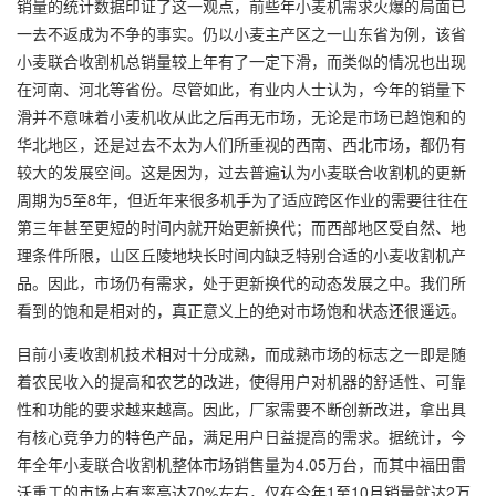
销量的统计数据印证了这一观点，前些年小麦机需求火爆的局面已
一去不返成为不争的事实。仍以小麦主产区之一山东省为例，该省
小麦联合收割机总销量较上年有了一定下滑，而类似的情况也出现
在河南、河北等省份。尽管如此，有业内人士认为，今年的销量下
滑并不意味着小麦机收从此之后再无市场，无论是市场已趋饱和的
华北地区，还是过去不太为人们所重视的西南、西北市场，都仍有
较大的发展空间。这是因为，过去普遍认为小麦联合收割机的更新
周期为5至8年，但近年来很多机手为了适应跨区作业的需要往往在
第三年甚至更短的时间内就开始更新换代；而西部地区受自然、地
理条件所限，山区丘陵地块长时间内缺乏特别合适的小麦收割机产
品。因此，市场仍有需求，处于更新换代的动态发展之中。我们所
看到的饱和是相对的，真正意义上的绝对市场饱和状态还很遥远。
目前小麦收割机技术相对十分成熟，而成熟市场的标志之一即是随
着农民收入的提高和农艺的改进，使得用户对机器的舒适性、可靠
性和功能的要求越来越高。因此，厂家需要不断创新改进，拿出具
有核心竞争力的特色产品，满足用户日益提高的需求。据统计，今
年全年小麦联合收割机整体市场销售量为4.05万台，而其中福田雷
沃重工的市场占有率高达70%左右，仅在今年1至10月销量就达2万